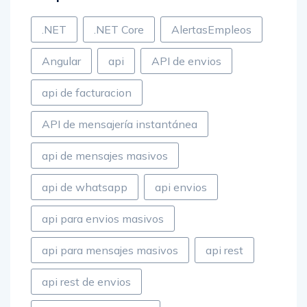
.NET
.NET Core
AlertasEmpleos
Angular
api
API de envios
api de facturacion
API de mensajería instantánea
api de mensajes masivos
api de whatsapp
api envios
api para envios masivos
api para mensajes masivos
api rest
api rest de envios