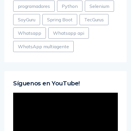
programadores
Python
Selenium
SoyGuru
Spring Boot
TecGurus
Whatsapp
Whatsapp api
WhatsApp multiagente
Síguenos en YouTube!
Reproductor
de
vídeo