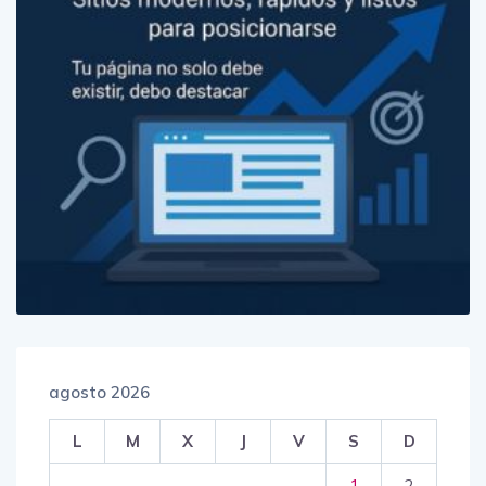
agosto 2026
L
M
X
J
V
S
D
1
2