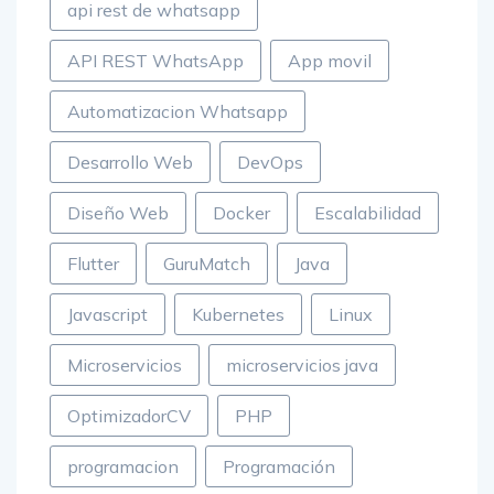
api rest de whatsapp
API REST WhatsApp
App movil
Automatizacion Whatsapp
Desarrollo Web
DevOps
Diseño Web
Docker
Escalabilidad
Flutter
GuruMatch
Java
Javascript
Kubernetes
Linux
Microservicios
microservicios java
OptimizadorCV
PHP
programacion
Programación