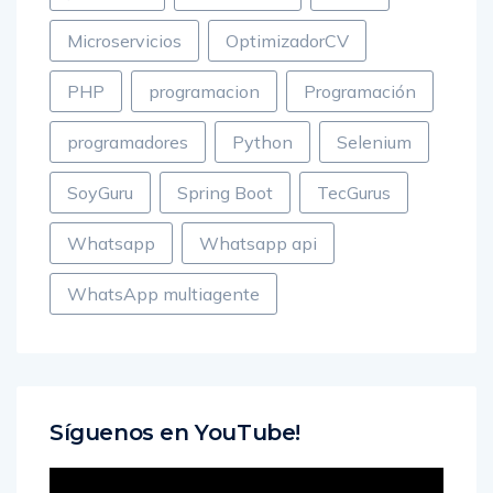
Javascript
Kubernetes
Linux
Microservicios
OptimizadorCV
PHP
programacion
Programación
programadores
Python
Selenium
SoyGuru
Spring Boot
TecGurus
Whatsapp
Whatsapp api
WhatsApp multiagente
Síguenos en YouTube!