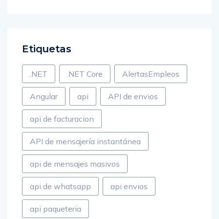
Herramientas microservicios Java: empieza hoy
Etiquetas
.NET
.NET Core
AlertasEmpleos
Angular
api
API de envios
api de facturacion
API de mensajería instantánea
api de mensajes masivos
api de whatsapp
api envios