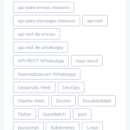
api paqueteria
api para envios masivos
api para mensajes masivos
api rest
api rest de envios
api rest de whatsapp
API REST WhatsApp
App movil
Automatizacion Whatsapp
Desarrollo Web
DevOps
Diseño Web
Docker
Escalabilidad
Flutter
GuruMatch
Java