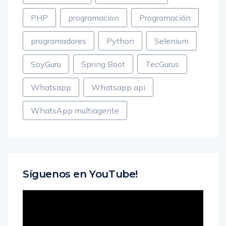
Microservicios
OptimizadorCV
PHP
programacion
Programación
programadores
Python
Selenium
SoyGuru
Spring Boot
TecGurus
Whatsapp
Whatsapp api
WhatsApp multiagente
Síguenos en YouTube!
Reproductor
de