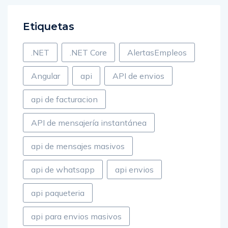
Etiquetas
.NET
.NET Core
AlertasEmpleos
Angular
api
API de envios
api de facturacion
API de mensajería instantánea
api de mensajes masivos
api de whatsapp
api envios
api paqueteria
api para envios masivos