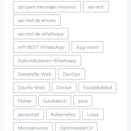
api para mensajes masivos
api rest
api rest de envios
api rest de whatsapp
API REST WhatsApp
App movil
Automatizacion Whatsapp
Desarrollo Web
DevOps
Diseño Web
Docker
Escalabilidad
Flutter
GuruMatch
Java
Javascript
Kubernetes
Linux