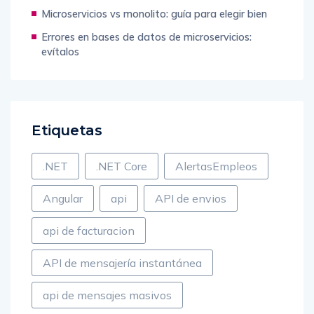
optimizar el SDLC
Microservicios vs monolito: guía para elegir bien
Errores en bases de datos de microservicios:
evítalos
Etiquetas
.NET
.NET Core
AlertasEmpleos
Angular
api
API de envios
api de facturacion
API de mensajería instantánea
api de mensajes masivos