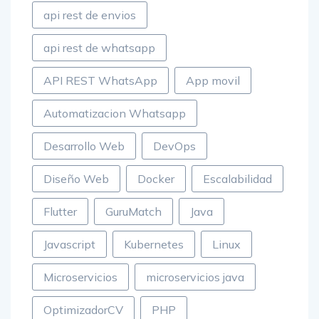
api rest de envios
api rest de whatsapp
API REST WhatsApp
App movil
Automatizacion Whatsapp
Desarrollo Web
DevOps
Diseño Web
Docker
Escalabilidad
Flutter
GuruMatch
Java
Javascript
Kubernetes
Linux
Microservicios
microservicios java
OptimizadorCV
PHP