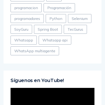
programacion
Programación
programadores
Python
Selenium
SoyGuru
Spring Boot
TecGurus
Whatsapp
Whatsapp api
WhatsApp multiagente
Síguenos en YouTube!
Reproductor
de
vídeo