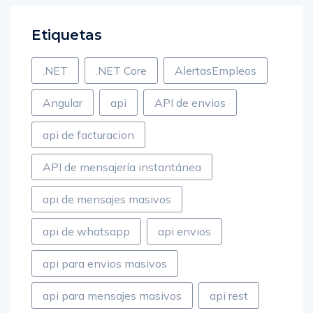
Etiquetas
.NET
.NET Core
AlertasEmpleos
Angular
api
API de envios
api de facturacion
API de mensajería instantánea
api de mensajes masivos
api de whatsapp
api envios
api para envios masivos
api para mensajes masivos
api rest