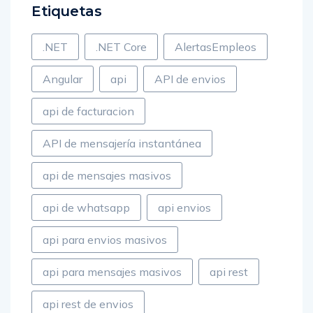
Etiquetas
.NET
.NET Core
AlertasEmpleos
Angular
api
API de envios
api de facturacion
API de mensajería instantánea
api de mensajes masivos
api de whatsapp
api envios
api para envios masivos
api para mensajes masivos
api rest
api rest de envios