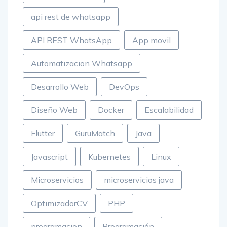
api rest de whatsapp
API REST WhatsApp
App movil
Automatizacion Whatsapp
Desarrollo Web
DevOps
Diseño Web
Docker
Escalabilidad
Flutter
GuruMatch
Java
Javascript
Kubernetes
Linux
Microservicios
microservicios java
OptimizadorCV
PHP
programacion
Programación