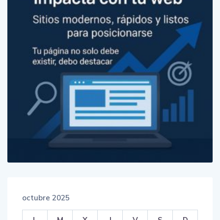
octubre 2025
L
M
X
J
V
S
D