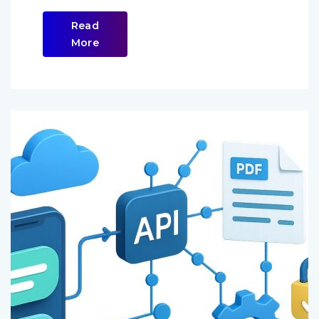
Read
More