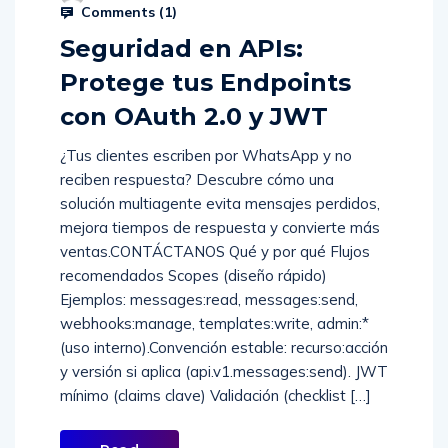
Comments (
1
)
Seguridad en APIs:
Protege tus Endpoints
con OAuth 2.0 y JWT
¿Tus clientes escriben por WhatsApp y no
reciben respuesta? Descubre cómo una
solución multiagente evita mensajes perdidos,
mejora tiempos de respuesta y convierte más
ventas.CONTÁCTANOS Qué y por qué Flujos
recomendados Scopes (diseño rápido)
Ejemplos: messages:read, messages:send,
webhooks:manage, templates:write, admin:*
(uso interno).Convención estable: recurso:acción
y versión si aplica (api.v1.messages:send). JWT
mínimo (claims clave) Validación (checklist […]