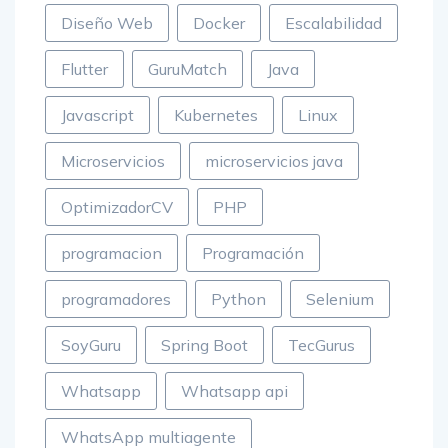
Diseño Web
Docker
Escalabilidad
Flutter
GuruMatch
Java
Javascript
Kubernetes
Linux
Microservicios
microservicios java
OptimizadorCV
PHP
programacion
Programación
programadores
Python
Selenium
SoyGuru
Spring Boot
TecGurus
Whatsapp
Whatsapp api
WhatsApp multiagente