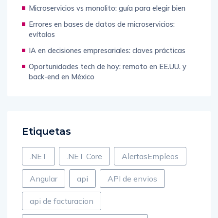
Errores en bases de datos de microservicios:
evítalos
IA en decisiones empresariales: claves prácticas
Oportunidades tech de hoy: remoto en EE.UU. y
back-end en México
Etiquetas
.NET
.NET Core
AlertasEmpleos
Angular
api
API de envios
api de facturacion
API de mensajería instantánea