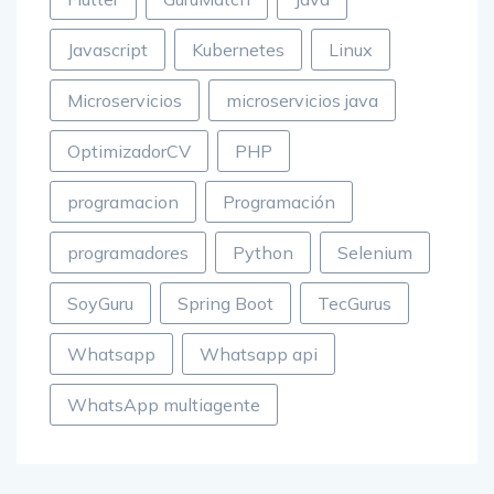
Javascript
Kubernetes
Linux
Microservicios
microservicios java
OptimizadorCV
PHP
programacion
Programación
programadores
Python
Selenium
SoyGuru
Spring Boot
TecGurus
Whatsapp
Whatsapp api
WhatsApp multiagente