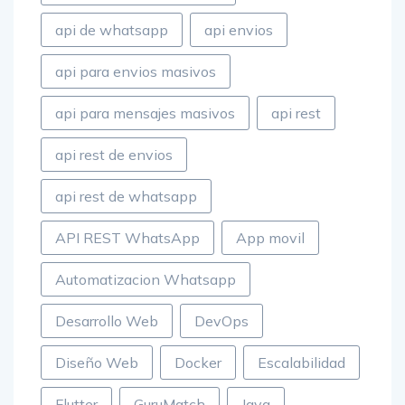
api de whatsapp
api envios
api para envios masivos
api para mensajes masivos
api rest
api rest de envios
api rest de whatsapp
API REST WhatsApp
App movil
Automatizacion Whatsapp
Desarrollo Web
DevOps
Diseño Web
Docker
Escalabilidad
Flutter
GuruMatch
Java