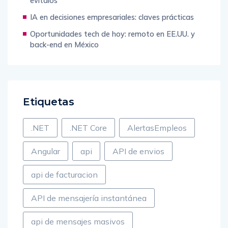
IA en decisiones empresariales: claves prácticas
Oportunidades tech de hoy: remoto en EE.UU. y
back-end en México
Etiquetas
.NET
.NET Core
AlertasEmpleos
Angular
api
API de envios
api de facturacion
API de mensajería instantánea
api de mensajes masivos