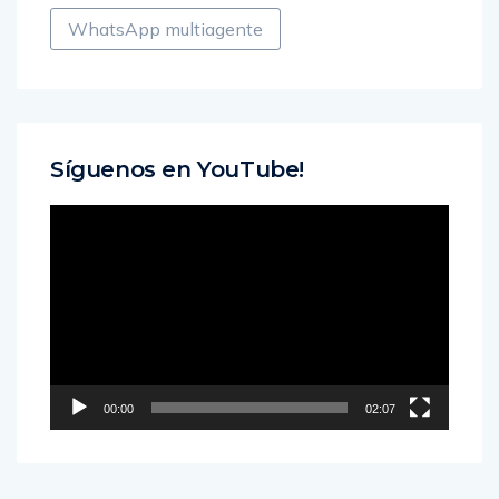
WhatsApp multiagente
Síguenos en YouTube!
Reproductor
de
vídeo
00:00
02:07