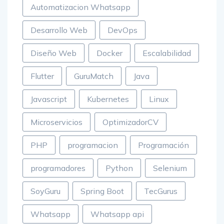
Automatizacion Whatsapp
Desarrollo Web
DevOps
Diseño Web
Docker
Escalabilidad
Flutter
GuruMatch
Java
Javascript
Kubernetes
Linux
Microservicios
OptimizadorCV
PHP
programacion
Programación
programadores
Python
Selenium
SoyGuru
Spring Boot
TecGurus
Whatsapp
Whatsapp api