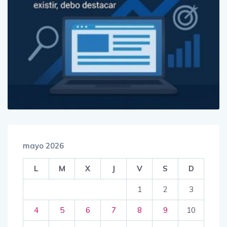
mayo 2026
L
M
X
J
V
S
D
1
2
3
4
5
6
7
8
9
10