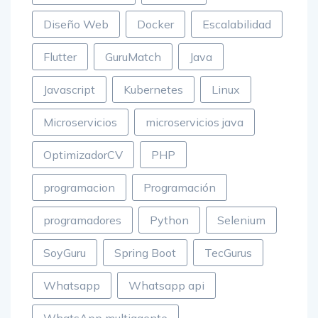
Diseño Web
Docker
Escalabilidad
Flutter
GuruMatch
Java
Javascript
Kubernetes
Linux
Microservicios
microservicios java
OptimizadorCV
PHP
programacion
Programación
programadores
Python
Selenium
SoyGuru
Spring Boot
TecGurus
Whatsapp
Whatsapp api