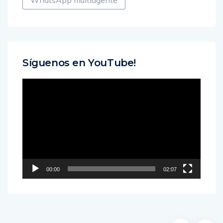
WhatsApp multiagente
Síguenos en YouTube!
Reproductor
de
vídeo
00:00
02:07