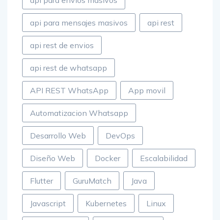
api para envios masivos
api para mensajes masivos
api rest
api rest de envios
api rest de whatsapp
API REST WhatsApp
App movil
Automatizacion Whatsapp
Desarrollo Web
DevOps
Diseño Web
Docker
Escalabilidad
Flutter
GuruMatch
Java
Javascript
Kubernetes
Linux