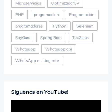
Microservicios
OptimizadorCV
PHP
programacion
Programación
programadores
Python
Selenium
SoyGuru
Spring Boot
TecGurus
Whatsapp
Whatsapp api
WhatsApp multiagente
Síguenos en YouTube!
Reproductor
de