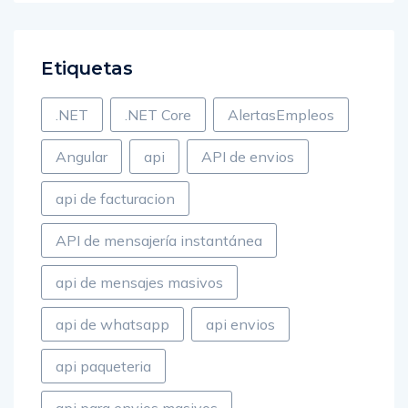
Etiquetas
.NET
.NET Core
AlertasEmpleos
Angular
api
API de envios
api de facturacion
API de mensajería instantánea
api de mensajes masivos
api de whatsapp
api envios
api paqueteria