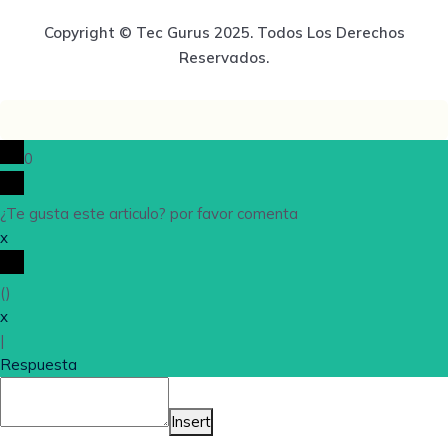
Copyright © Tec Gurus 2025. Todos Los Derechos
Reservados.
0
¿Te gusta este articulo? por favor comenta
x
(
)
x
|
Respuesta
Insert