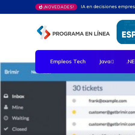
Herramientas microservi
¡NOVEDADES!
Empleos Tech
Java
.N