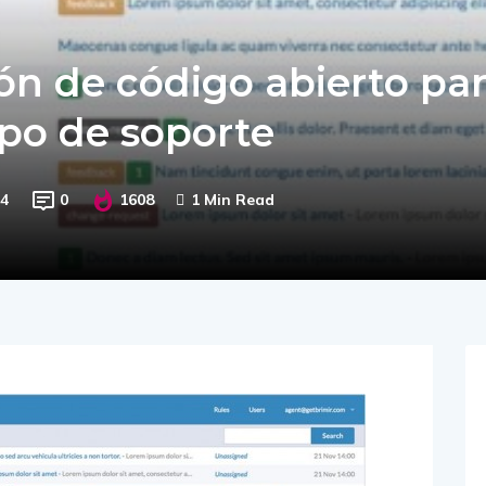
ión de código abierto pa
po de soporte
14
0
1608
1 Min Read