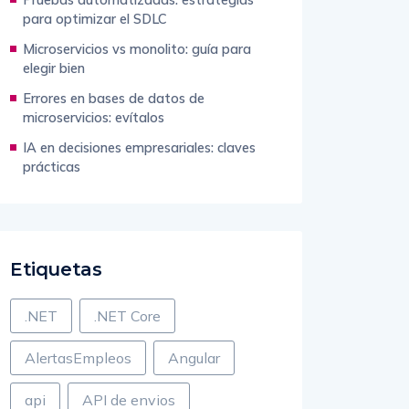
para optimizar el SDLC
Microservicios vs monolito: guía para
elegir bien
Errores en bases de datos de
microservicios: evítalos
IA en decisiones empresariales: claves
prácticas
Etiquetas
.NET
.NET Core
AlertasEmpleos
Angular
api
API de envios