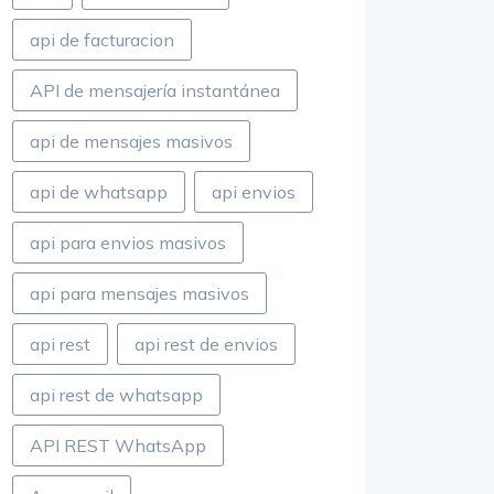
api de facturacion
API de mensajería instantánea
api de mensajes masivos
api de whatsapp
api envios
api para envios masivos
api para mensajes masivos
api rest
api rest de envios
api rest de whatsapp
API REST WhatsApp