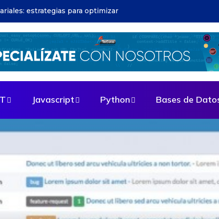
cios Java: fundamentos esenciales
ET
Javascript
Python
Bases de Dato