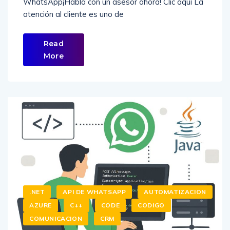
WhatsApp¡Habla con un asesor ahora! Clic aquí La
atención al cliente es uno de
Read
More
.NET
API DE WHATSAPP
AUTOMATIZACION
AZURE
C++
CODE
CODIGO
COMUNICACION
CRM