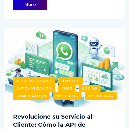
More
API DE WHATSAPP
API REST
AUTOMATIZACION
CODE
CODIGO
COMUNICACION
TEC GURUS
TECNOLOGÍA
Revolucione su Servicio al
Cliente: Cómo la API de