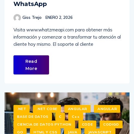
WhatsApp
Giss Trejo
ENERO 2, 2026
Visita www.whatzmeapi.com para obtener más
información y comenzar a transformar tu atención al
cliente hoy mismo. El soporte al cliente
Read
More
.NET
.NET CORE
ANGULAR
ANGULAR
BASE DE DATOS
C
C++
CIENCIA DE DATOS PYTHON
CODE
CODIGO
GO
HTML Y CSS
JAVA
JAVASCRIPT