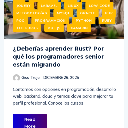
JQUERY
LARAVEL
LINUX
LOW-CODE
METODOLOGÍAS
MYSQL
ORACLE
PHP
POO
PROGRAMACIÓN
PYTHON
RUBY
TEC GURUS
VUE.JS
XAMARIN
¿Deberías aprender Rust? Por
qué los programadores senior
están migrando
Giss Trejo
DICIEMBRE 26, 2025
Contamos con opciones en programación, desarrollo
web, backend, cloud y temas clave para mejorar tu
perfil profesional. Conoce los cursos
Read
More