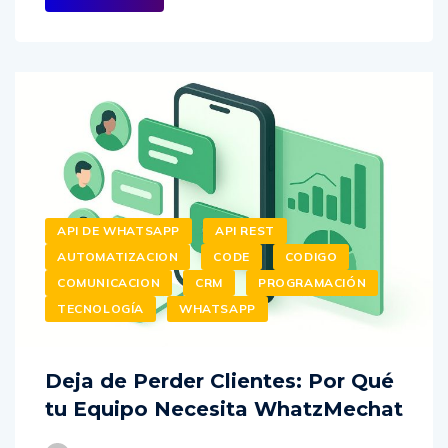
API DE WHATSAPP
API REST
AUTOMATIZACION
CODE
CODIGO
COMUNICACION
CRM
PROGRAMACIÓN
TECNOLOGÍA
WHATSAPP
Deja de Perder Clientes: Por Qué
tu Equipo Necesita WhatzMechat