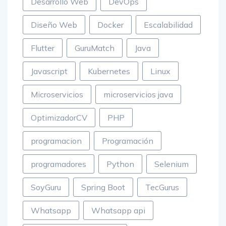
Desarrollo Web
DevOps
Diseño Web
Docker
Escalabilidad
Flutter
GuruMatch
Java
Javascript
Kubernetes
Linux
Microservicios
microservicios java
OptimizadorCV
PHP
programacion
Programación
programadores
Python
Selenium
SoyGuru
Spring Boot
TecGurus
Whatsapp
Whatsapp api