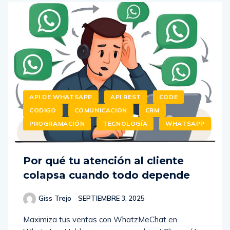
API DE WHATSAPP
API REST
CODE
CODIGO
COMUNICACION
CRM
PROGRAMACIÓN
TECNOLOGÍA
WHATSAPP
Por qué tu atención al cliente
colapsa cuando todo depende
Giss Trejo
SEPTIEMBRE 3, 2025
Maximiza tus ventas con WhatzMeChat en