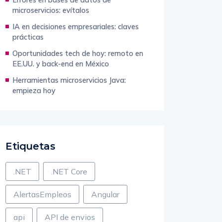
microservicios: evítalos
IA en decisiones empresariales: claves
prácticas
Oportunidades tech de hoy: remoto en
EE.UU. y back-end en México
Herramientas microservicios Java:
empieza hoy
Etiquetas
.NET
.NET Core
AlertasEmpleos
Angular
api
API de envios