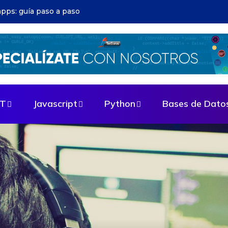
ructura DevOps: evita errores comunes
ET
Javascript
Python
Bases de Dato