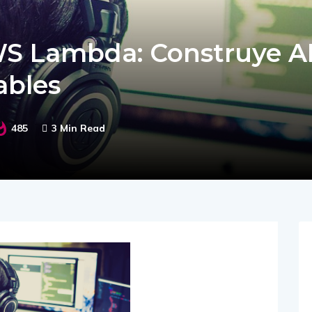
WS Lambda: Construye A
ables
485
3 Min Read