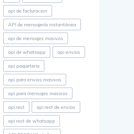
api de facturacion
API de mensajería instantánea
api de mensajes masivos
api de whatsapp
api envios
api paqueteria
api para envios masivos
api para mensajes masivos
api rest
api rest de envios
api rest de whatsapp