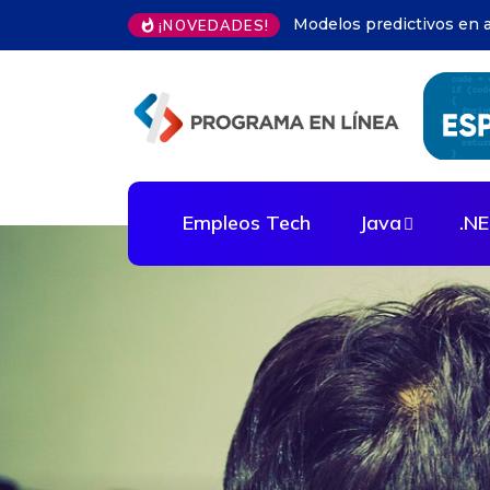
Automatización infraest
¡NOVEDADES!
Empleos Tech
Java
.N