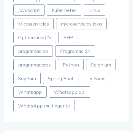
Javascript
Kubernetes
Linux
Microservicios
microservicios java
OptimizadorCV
PHP
programacion
Programación
programadores
Python
Selenium
SoyGuru
Spring Boot
TecGurus
Whatsapp
Whatsapp api
WhatsApp multiagente