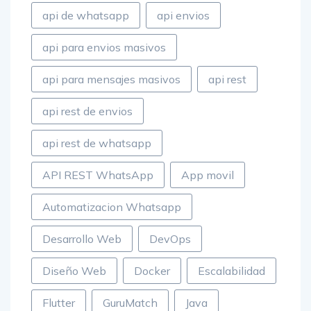
api de whatsapp
api envios
api para envios masivos
api para mensajes masivos
api rest
api rest de envios
api rest de whatsapp
API REST WhatsApp
App movil
Automatizacion Whatsapp
Desarrollo Web
DevOps
Diseño Web
Docker
Escalabilidad
Flutter
GuruMatch
Java