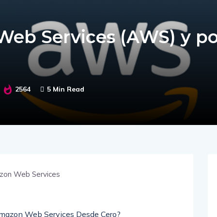
eb Services (AWS) y po
2564
5 Min Read
 Amazon Web Services Desde Cero?