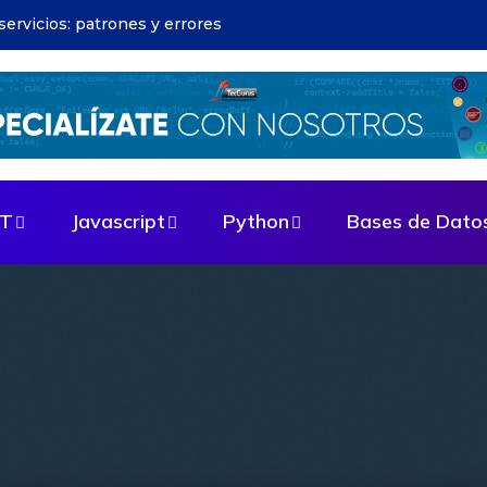
riales: estrategias para optimizar
ET
Javascript
Python
Bases de Dato