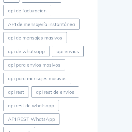
api de facturacion
API de mensajería instantánea
api de mensajes masivos
api de whatsapp
api envios
api para envios masivos
api para mensajes masivos
api rest
api rest de envios
api rest de whatsapp
API REST WhatsApp