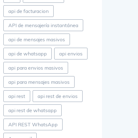
api de facturacion
API de mensajería instantánea
api de mensajes masivos
api de whatsapp
api envios
api para envios masivos
api para mensajes masivos
api rest
api rest de envios
api rest de whatsapp
API REST WhatsApp