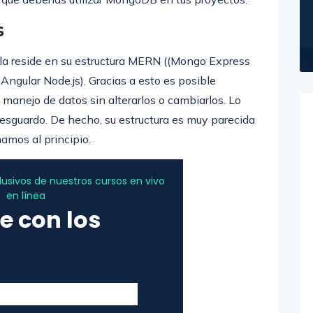
s
arla reside en su estructura MERN ((Mongo Express
gular Node.js). Gracias a esto es posible
 manejo de datos sin alterarlos o cambiarlos. Lo
resguardo. De hecho, su estructura es muy parecida
amos al principio.
sivos de nuestros cursos en vivo
en línea
e con los