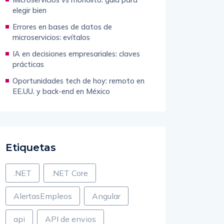
elegir bien
Errores en bases de datos de
microservicios: evítalos
IA en decisiones empresariales: claves
prácticas
Oportunidades tech de hoy: remoto en
EE.UU. y back-end en México
Etiquetas
.NET
.NET Core
AlertasEmpleos
Angular
api
API de envios