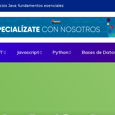
apps: guía paso a paso
ET
Javascript
Python
Bases de Dato