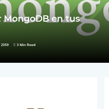
r MongoDB en tus
2359
3 Min Read