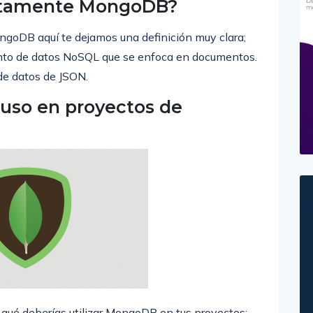
actamente MongoDB?
ongoDB aquí te dejamos una definición muy clara;
nto de datos NoSQL que se enfoca en documentos.
 de datos de JSON.
uso en proyectos de
 qué deberías utilizar MongoDB en tus proyectos: